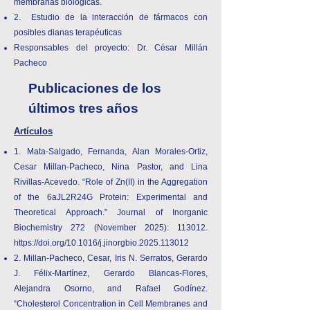
membranas biológicas.
2. Estudio de la interacción de fármacos con
posibles dianas terapéuticas
Responsables del proyecto: Dr. César Millán
Pacheco
Publicaciones de los
últimos tres años
Artículos
1. Mata-Salgado, Fernanda, Alan Morales-Ortiz,
Cesar Millan-Pacheco, Nina Pastor, and Lina
Rivillas-Acevedo. “Role of Zn(II) in the Aggregation
of the 6aJL2R24G Protein: Experimental and
Theoretical Approach.” Journal of Inorganic
Biochemistry 272 (November 2025): 113012.
https://doi.org/10.1016/j.jinorgbio.2025.113012
2. Millan-Pacheco, Cesar, Iris N. Serratos, Gerardo
J. Félix-Martínez, Gerardo Blancas-Flores,
Alejandra Osorno, and Rafael Godínez.
“Cholesterol Concentration in Cell Membranes and