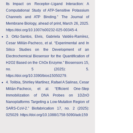
Its Impact on Receptor–Ligand Interaction: A
Computational Study of ATP-Sensitive Potassium
Channels and ATP Binding.” The Journal of
Membrane Biology, ahead of print, March 26, 2025.
https://doi.org/10.1007/s00232-025-00345-4.
3. Ortiz-Santos, Elvis, Gabriela Valdés-Ramírez,
Cesar Millán-Pacheco, et al. “Experimental and In
Silico Studies on the Development of an
Electrochemical Biosensor for the Quantification of
H2O2 Based on the ChOx Enzyme.”
Biosensors 15,
no. 5 (2025): 5.
https://doi.org/10.3390/bios15050279.
4. Tolibia, Shirlley Martínez, Rafael A Salinas, Cesar
Millán-Pacheco, et al. “Efficient One-Step
Immobilization of DNA Probes on 1DZnO
Nanoplatforms Targeting a Low-Mutation Region of
SARS-CoV-2.” Biofabrication 17, no. 2 (2025):
025029.
https://doi.org/10.1088/1758-5090/adc159